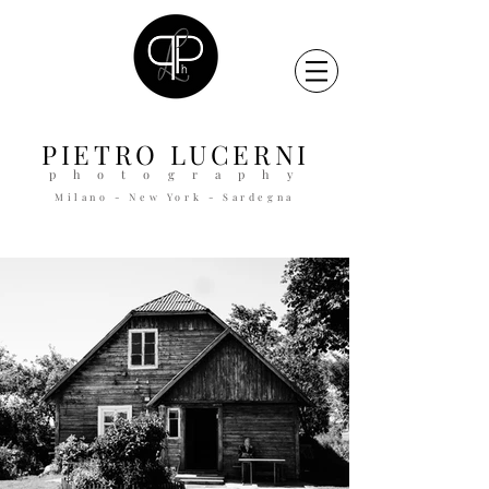
PIETRO
LUCERNI
p h o t o g r a p h y
Milano - New York - Sardegna