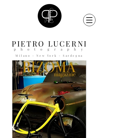
PIETRO
LUCERNI
p h o t o g r a p h y
Milano - New York - Sardegna